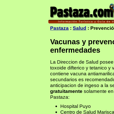
Información Turística y Guía de
Pastaza
:
Salud
: Prevenci
Vacunas y prevenc
enfermedades
La Direccion de Salud posee
toxoide difterico y tetanico y
contiene vacuna antiamarilica
secundarios es recomendado
anticipacion de ingeso a la 
gratuitamente
solamente en 
Pastaza:
Hospital Puyo
Centro de Salud Marisca